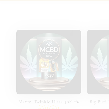
T
I
O
N
:
Maxfel Twinkle Ultra 40K 2%
Big Puff 