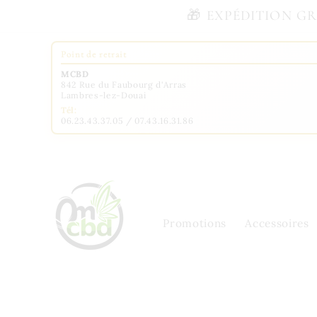
et
🎁 EXPÉDITION GRAT
passer
au
contenu
Point de retrait
MCBD
842 Rue du Faubourg d'Arras
Lambres-lez-Douai
Tél:
06.23.43.37.05 / 07.43.16.31.86
Promotions
Accessoires