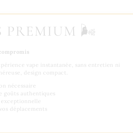
 PREMIUM 🌬️
s compromis
périence vape instantanée, sans entretien ni
néreuse, design compact.
on nécessaire
e goûts authentiques
exceptionnelle
 vos déplacements