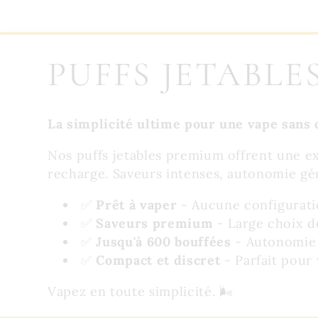
C
PUFFS JETABLES
O
La simplicité ultime pour une vape san
L
Nos puffs jetables premium offrent une ex
recharge. Saveurs intenses, autonomie gé
L
✅
Prêt à vaper
- Aucune configurati
✅
Saveurs premium
- Large choix d
E
✅
Jusqu'à 600 bouffées
- Autonomie 
✅
Compact et discret
- Parfait pour
C
Vapez en toute simplicité. 🌬️