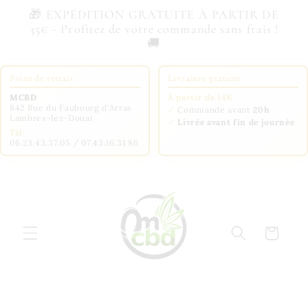
et
🎁 EXPÉDITION GRATUITE À PARTIR DE
passer
35€ - Profitez de votre commande sans frais !
au
🚚
contenu
Point de retrait
Livraison gratuite
MCBD
À partir de 14€
842 Rue du Faubourg d'Arras
✓
Commande avant
20h
Lambres-lez-Douai
✓
Livrée avant fin de journée
Tél:
06.23.43.37.05 / 07.43.16.31.86
Panier