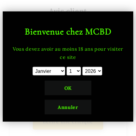
Avis client
Bienvenue chez MCBD
0.0/5.0
Vous devez avoir au moins 18 ans pour visiter
ce site
0
Revoir
0
0
0
OK
0
0
Annuler
Écrire une critique