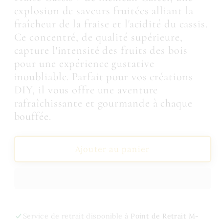
Concentré
Concentré
explosion de saveurs fruitées alliant la
Fruits
Fruits
fraîcheur de la fraise et l'acidité du cassis.
des
des
Bois
Bois
Ce concentré, de qualité supérieure,
Fraise
Fraise
capture l'intensité des fruits des bois
Cassis
Cassis
pour une expérience gustative
10
10
inoubliable. Parfait pour vos créations
ml
ml
DIY, il vous offre une aventure
-
-
rafraîchissante et gourmande à chaque
Mexican
Mexican
Cartel
Cartel
bouffée.
Ajouter au panier
Service de retrait disponible à
Point de Retrait M-