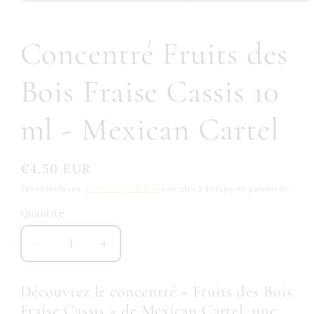
Concentré Fruits des
Bois Fraise Cassis 10
ml - Mexican Cartel
Prix
€4,50 EUR
habituel
Taxes incluses.
Frais d'expédition
calculés à l'étape de paiement.
Quantité
Quantité
Réduire
Augmenter
la
la
quantité
quantité
Découvrez le concentré « Fruits des Bois
de
de
Fraise Cassis » de Mexican Cartel, une