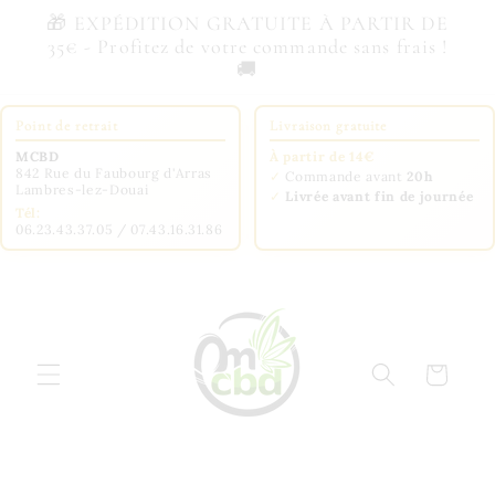
et
🎁 EXPÉDITION GRATUITE À PARTIR DE
passer
35€ - Profitez de votre commande sans frais !
au
🚚
contenu
Point de retrait
Livraison gratuite
MCBD
À partir de 14€
842 Rue du Faubourg d'Arras
✓
Commande avant
20h
Lambres-lez-Douai
✓
Livrée avant fin de journée
Tél:
06.23.43.37.05 / 07.43.16.31.86
Panier