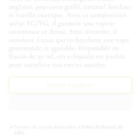
E-
E-
anglaise, pop-corn grillé, caramel fondant
liquide
liquide
et vanille exotique. Avec sa composition
Earth
Earth
Yellow
Yellow
50/50 PG/VG, il garantit une vapeur
50ml
50ml
savoureuse et dense. Sans nicotine, il
-
-
convient à ceux qui recherchent une vape
Tribal
Tribal
gourmande et agréable. Disponible en
Force
Force
flacon de 50 ml, cet e-liquide est parfait
pour satisfaire vos envies sucrées.
Ajouter au panier
Service de retrait disponible à
Point de Retrait M-
CBD