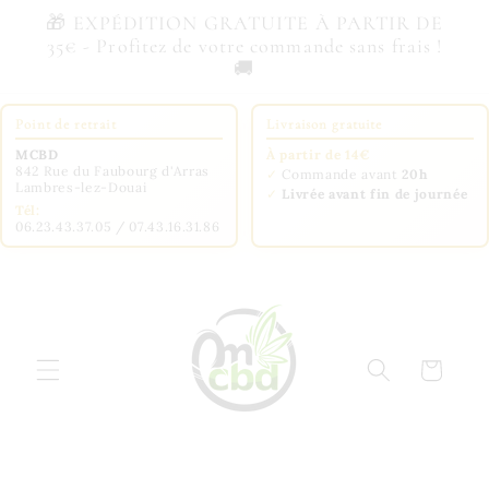
et
🎁 EXPÉDITION GRATUITE À PARTIR DE
passer
35€ - Profitez de votre commande sans frais !
au
🚚
contenu
Point de retrait
Livraison gratuite
MCBD
À partir de 14€
842 Rue du Faubourg d'Arras
✓
Commande avant
20h
Lambres-lez-Douai
✓
Livrée avant fin de journée
Tél:
06.23.43.37.05 / 07.43.16.31.86
Panier