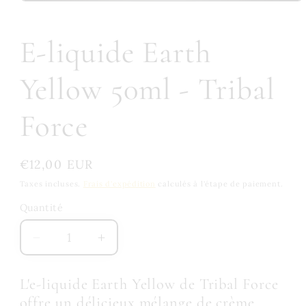
E-liquide Earth
Yellow 50ml - Tribal
Force
Prix
€12,00 EUR
habituel
Taxes incluses.
Frais d'expédition
calculés à l'étape de paiement.
Quantité
Quantité
Réduire
Augmenter
la
la
quantité
quantité
L'e-liquide Earth Yellow de Tribal Force
de
de
offre un délicieux mélange de crème