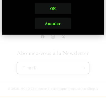
OK
Annuler
Tel: 06.23.43.37.05 / 07.43.16.31.86
Facebook
Instagram
X
(Twitter)
Abonnez-vous à la Newsletter
E-mail
© 2026,
MCBD
Commerce électronique propulsé par Shopify