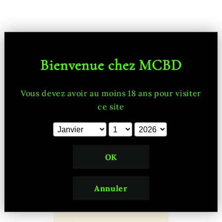
Avis client
Bienvenue chez MCBD
0.0/5.0
Vous devez avoir au moins 18 ans pour visiter
ce site
0
Revoir
0
0
OK
0
0
Annuler
0