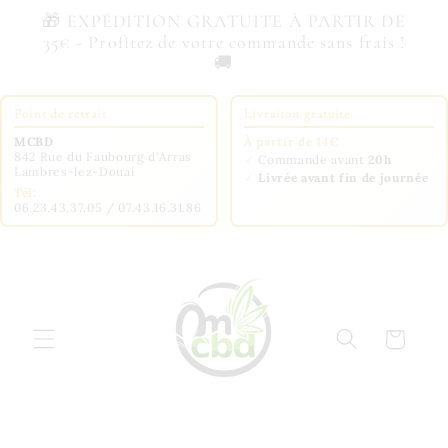
et
🎁 EXPÉDITION GRATUITE À PARTIR DE
passer
35€ - Profitez de votre commande sans frais !
au
🚚
contenu
Point de retrait
Livraison gratuite
MCBD
À partir de 14€
842 Rue du Faubourg d'Arras
✓
Commande avant
20h
Lambres-lez-Douai
✓
Livrée avant fin de journée
Tél:
06.23.43.37.05 / 07.43.16.31.86
Panier