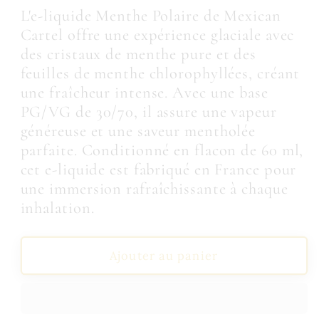
quantité
quantité
L'e-liquide Menthe Polaire de Mexican
de
de
Cartel offre une expérience glaciale avec
Eliquide
Eliquide
des cristaux de menthe pure et des
Mexican
Mexican
feuilles de menthe chlorophyllées, créant
Cartel
Cartel
Menthe
Menthe
une fraîcheur intense. Avec une base
verte
verte
PG/VG de 30/70, il assure une vapeur
Fraîcheur
Fraîcheur
généreuse et une saveur mentholée
polaire
polaire
parfaite. Conditionné en flacon de 60 ml,
50
50
cet e-liquide est fabriqué en France pour
ml
ml
une immersion rafraîchissante à chaque
inhalation.
Ajouter au panier