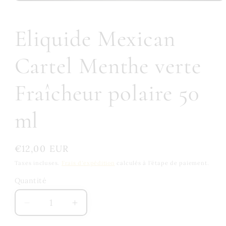
Eliquide Mexican
Cartel Menthe verte
Fraîcheur polaire 50
ml
Prix
€12,00 EUR
habituel
Taxes incluses.
Frais d'expédition
calculés à l'étape de paiement.
Quantité
Quantité
Réduire
Augmenter
la
la