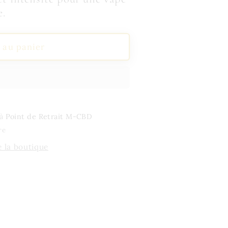
e.
 au panier
 à
Point de Retrait M-CBD
re
e la boutique