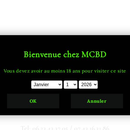
Bienvenue chez MCBD
Vous devez avoir au moins 18 ans pour visiter ce site
OK
Annuler
Tel: 06.23.43.37.05 / 07.43.16.31.86