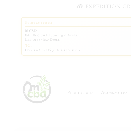
et
🎁 EXPÉDITION GRAT
passer
au
contenu
Point de retrait
MCBD
842 Rue du Faubourg d'Arras
Lambres-lez-Douai
Tél:
06.23.43.37.05 / 07.43.16.31.86
Promotions
Accessoires