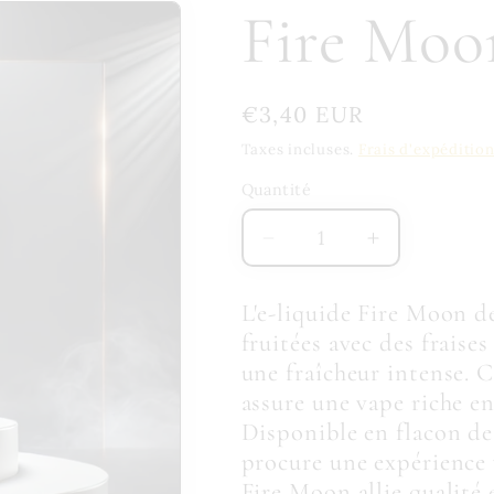
Fire Moo
Prix
€3,40 EUR
habituel
Taxes incluses.
Frais d'expéditio
Quantité
Quantité
Réduire
Augmenter
la
la
quantité
quantité
L'e-liquide Fire Moon d
de
de
fruitées avec des fraises
Fire
Fire
une fraîcheur intense.
Moon
Moon
assure une vape riche en
Fruizee
Fruizee
10ML
10ML
Disponible en flacon de
procure une expérience v
Fire Moon allie qualité 