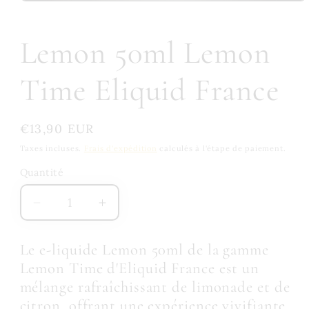
Lemon 50ml Lemon
Time Eliquid France
Prix
€13,90 EUR
habituel
Taxes incluses.
Frais d'expédition
calculés à l'étape de paiement.
Quantité
Quantité
Réduire
Augmenter
la
la
quantité
quantité
Le e-liquide Lemon 50ml de la gamme
de
de
Lemon Time d'Eliquid France est un
Lemon
Lemon
mélange rafraîchissant de limonade et de
50ml
50ml
citron, offrant une expérience vivifiante.
Lemon
Lemon