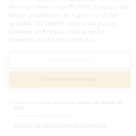
Time
Time
Avec une base 50/50 PG/VG, il assure une
Eliquid
Eliquid
bonne production de vapeur et un hit
France
France
agréable. Ce liquide sans nicotine est
fabriqué en France, idéal pour les
moments de détente estivaux.
Ajouter au panier
Acheter maintenant
Service de retrait disponible à
Point de Retrait M-
CBD
Habituellement prête en 1 heure
Afficher les informations de la boutique