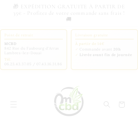
et
🎁 EXPÉDITION GRATUITE À PARTIR DE
passer
35€ - Profitez de votre commande sans frais !
au
🚚
contenu
Point de retrait
Livraison gratuite
MCBD
À partir de 14€
842 Rue du Faubourg d'Arras
✓
Commande avant
20h
Lambres-lez-Douai
✓
Livrée avant fin de journée
Tél:
06.23.43.37.05 / 07.43.16.31.86
Panier