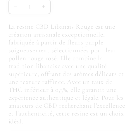
Réduire
Augmenter
la
la
quantité
quantité
La résine CBD Libanais Rouge est une
de
de
création artisanale exceptionnelle,
LIBANAIS
LIBANAIS
fabriquée à partir de fleurs purple
ROUGE
ROUGE
soigneusement sélectionnées pour leur
30%
30%
pollen rouge rosé. Elle combine la
tradition libanaise avec une qualité
supérieure, offrant des arômes délicats et
une texture raffinée. Avec un taux de
THC inférieur à 0,3%, elle garantit une
expérience authentique et légale. Pour les
amateurs de CBD recherchant l'excellence
et l'authenticité, cette résine est un choix
idéal.