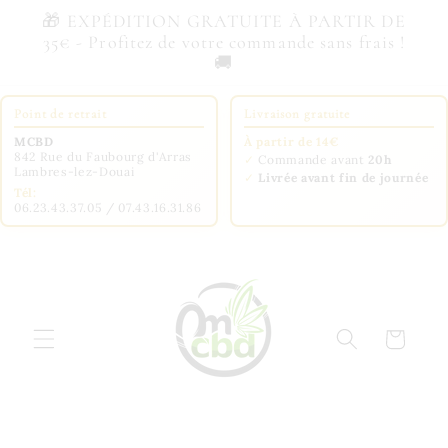
et
🎁 EXPÉDITION GRATUITE À PARTIR DE
passer
35€ - Profitez de votre commande sans frais !
au
🚚
contenu
Point de retrait
Livraison gratuite
MCBD
À partir de 14€
842 Rue du Faubourg d'Arras
✓
Commande avant
20h
Lambres-lez-Douai
✓
Livrée avant fin de journée
Tél:
06.23.43.37.05 / 07.43.16.31.86
Panier