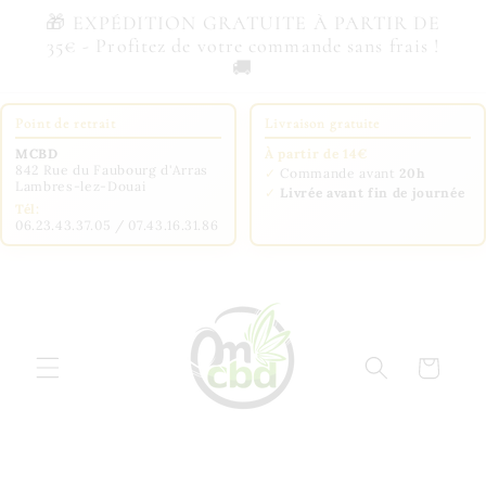
et
🎁 EXPÉDITION GRATUITE À PARTIR DE
passer
35€ - Profitez de votre commande sans frais !
au
🚚
contenu
Point de retrait
Livraison gratuite
MCBD
À partir de 14€
842 Rue du Faubourg d'Arras
✓
Commande avant
20h
Lambres-lez-Douai
✓
Livrée avant fin de journée
Tél:
06.23.43.37.05 / 07.43.16.31.86
Panier