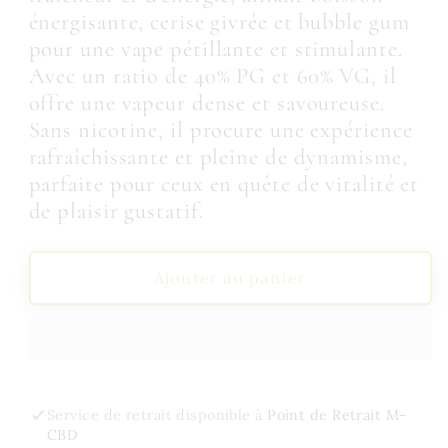
E-
E-
énergisante, cerise givrée et bubble gum
liquide
liquide
pour une vape pétillante et stimulante.
Numbers
Numbers
Sept
Sept
Avec un ratio de 40% PG et 60% VG, il
100ML
100ML
offre une vapeur dense et savoureuse.
-
-
Sans nicotine, il procure une expérience
Numbers/E.Tasty
Numbers/E.Tasty
rafraîchissante et pleine de dynamisme,
parfaite pour ceux en quête de vitalité et
de plaisir gustatif.
Ajouter au panier
Service de retrait disponible à
Point de Retrait M-
CBD