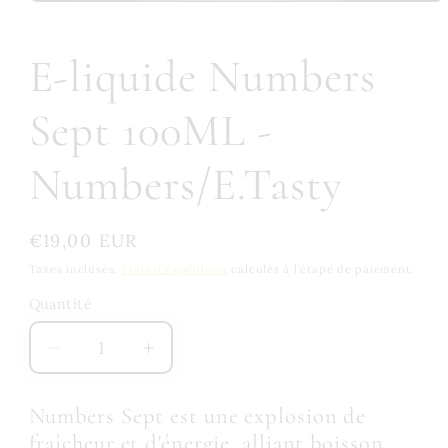
E-liquide Numbers
Sept 100ML -
Numbers/E.Tasty
Prix
€19,00 EUR
habituel
Taxes incluses.
Frais d'expédition
calculés à l'étape de paiement.
Quantité
Quantité
Réduire
Augmenter
la
la
quantité
quantité
Numbers Sept est une explosion de
de
de
fraîcheur et d'énergie, alliant boisson